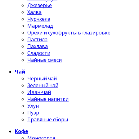
Джезерье
Халва
Чурчхела
Мармелад
Орехи и сухофрукты в глазировке
Пастила
Пахлава
Сладости
Чайные смеси
Чай
Черный чай
Зеленый чай
Иван-чай
Чайные напитки
Улун
Пуэр
Травяные сборы
Кофе
Моносорта