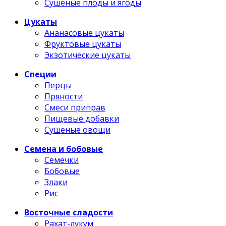
Сушеные плоды и ягоды
Цукаты
Ананасовые цукаты
Фруктовые цукаты
Экзотические цукаты
Специи
Перцы
Пряности
Смеси приправ
Пищевые добавки
Сушеные овощи
Семена и бобовые
Семечки
Бобовые
Злаки
Рис
Восточные сладости
Рахат-лукум