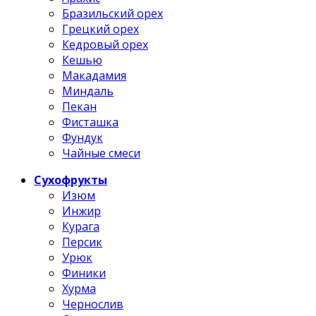
Бразильский орех
Грецкий орех
Кедровый орех
Кешью
Макадамия
Миндаль
Пекан
Фисташка
Фундук
Чайные смеси
Сухофрукты
Изюм
Инжир
Курага
Персик
Урюк
Финики
Хурма
Чернослив