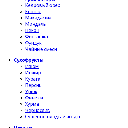
Кедровый орех
Кешью
Макадамия
Миндаль
Пекан
Фисташка
Фундук
Чайные смеси
Сухофрукты
Изюм
Инжир
Курага
Персик
Урюк
Финики
Хурма
Чернослив
Сушеные плоды и ягоды
Цукаты