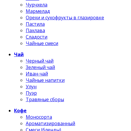
Чурчхела
Мармелад
Орехи и сухофрукты в глазировке
Пастила
Пахлава
Сладости
Чайные смеси
Чай
Черный чай
Зеленый чай
Иван-чай
Чайные напитки
Улун
Пуэр
Травяные сборы
Кофе
Моносорта
Ароматизированный
Смеси (бленды)