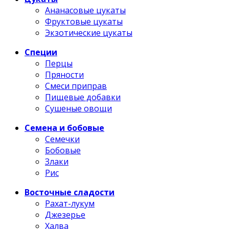
Ананасовые цукаты
Фруктовые цукаты
Экзотические цукаты
Специи
Перцы
Пряности
Смеси приправ
Пищевые добавки
Сушеные овощи
Семена и бобовые
Семечки
Бобовые
Злаки
Рис
Восточные сладости
Рахат-лукум
Джезерье
Халва