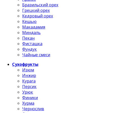
Бразильский орех
Грецкий орех
Кедровый орех
Кешью
Макадамия
Миндаль
Пекан
Фисташка
Фундук
Чайные смеси
Сухофрукты
Изюм
Инжир
Курага
Персик
Урюк
Финики
Хурма
Чернослив