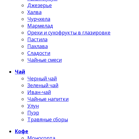
Джезерье
Халва
Чурчхела
Мармелад
Орехи и сухофрукты в глазировке
Пастила
Пахлава
Сладости
Чайные смеси
Чай
Черный чай
Зеленый чай
Иван-чай
Чайные напитки
Улун
Пуэр
Травяные сборы
Кофе
Моносорта