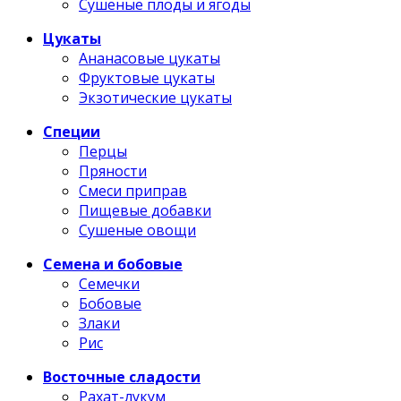
Сушеные плоды и ягоды
Цукаты
Ананасовые цукаты
Фруктовые цукаты
Экзотические цукаты
Специи
Перцы
Пряности
Смеси приправ
Пищевые добавки
Сушеные овощи
Семена и бобовые
Семечки
Бобовые
Злаки
Рис
Восточные сладости
Рахат-лукум