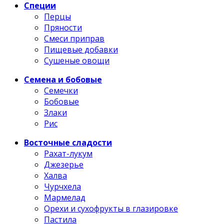
Специи
Перцы
Пряности
Смеси приправ
Пищевые добавки
Сушеные овощи
Семена и бобовые
Семечки
Бобовые
Злаки
Рис
Восточные сладости
Рахат-лукум
Джезерье
Халва
Чурчхела
Мармелад
Орехи и сухофрукты в глазировке
Пастила