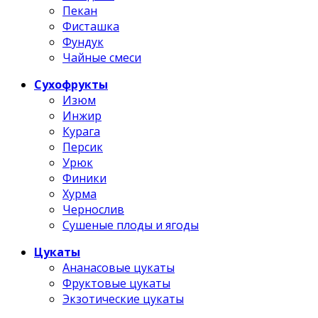
Пекан
Фисташка
Фундук
Чайные смеси
Сухофрукты
Изюм
Инжир
Курага
Персик
Урюк
Финики
Хурма
Чернослив
Сушеные плоды и ягоды
Цукаты
Ананасовые цукаты
Фруктовые цукаты
Экзотические цукаты