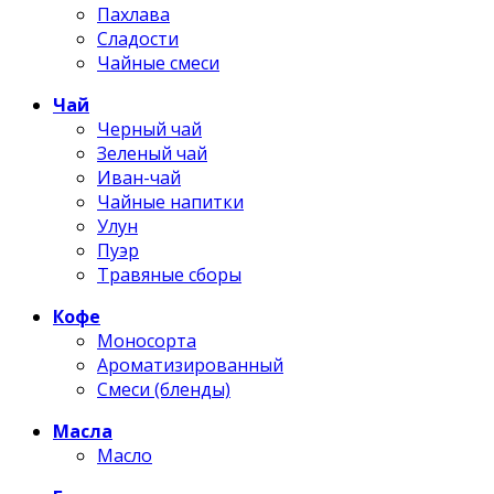
Пахлава
Сладости
Чайные смеси
Чай
Черный чай
Зеленый чай
Иван-чай
Чайные напитки
Улун
Пуэр
Травяные сборы
Кофе
Моносорта
Ароматизированный
Смеси (бленды)
Масла
Масло