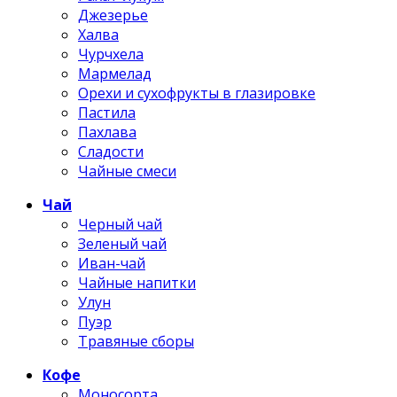
Джезерье
Халва
Чурчхела
Мармелад
Орехи и сухофрукты в глазировке
Пастила
Пахлава
Сладости
Чайные смеси
Чай
Черный чай
Зеленый чай
Иван-чай
Чайные напитки
Улун
Пуэр
Травяные сборы
Кофе
Моносорта