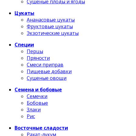
Сушеные плоды и ягоды
Цукаты
Ананасовые цукаты
Фруктовые цукаты
Экзотические цукаты
Специи
Перцы
Пряности
Смеси приправ
Пищевые добавки
Сушеные овощи
Семена и бобовые
Семечки
Бобовые
Злаки
Рис
Восточные сладости
Рахат-лукум