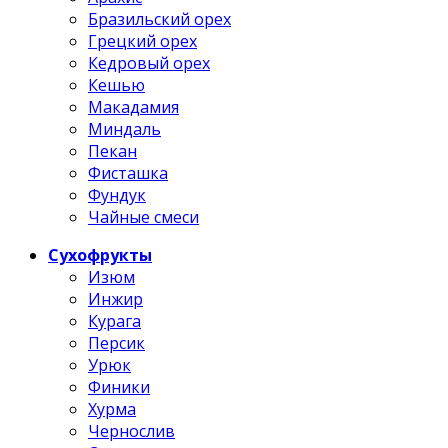
Бразильский орех
Грецкий орех
Кедровый орех
Кешью
Макадамия
Миндаль
Пекан
Фисташка
Фундук
Чайные смеси
Сухофрукты
Изюм
Инжир
Курага
Персик
Урюк
Финики
Хурма
Чернослив