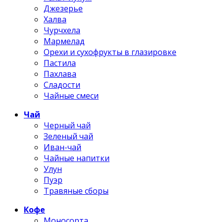
Джезерье
Халва
Чурчхела
Мармелад
Орехи и сухофрукты в глазировке
Пастила
Пахлава
Сладости
Чайные смеси
Чай
Черный чай
Зеленый чай
Иван-чай
Чайные напитки
Улун
Пуэр
Травяные сборы
Кофе
Моносорта