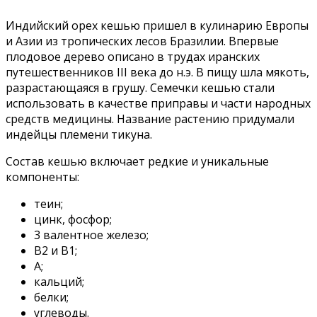
Индийский орех кешью пришел в кулинарию Европы
и Азии из тропических лесов Бразилии. Впервые
плодовое дерево описано в трудах иранских
путешественников III века до н.э. В пищу шла мякоть,
разрастающаяся в грушу. Семечки кешью стали
использовать в качестве приправы и части народных
средств медицины. Название растению придумали
индейцы племени тикуна.
Состав кешью включает редкие и уникальные
компоненты:
теин;
цинк, фосфор;
3 валентное железо;
В2 и В1;
А;
кальций;
белки;
углеводы.