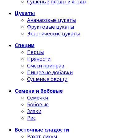
Сушеные плоды и ягоды
Цукаты
Ананасовые цукаты
Фруктовые цукаты
Экзотические цукаты
Специи
Перцы
Пряности
Смеси приправ
Пищевые добавки
Сушеные овощи
Семена и бобовые
Семечки
Бобовые
Злаки
Рис
Восточные сладости
Рахат-лукум