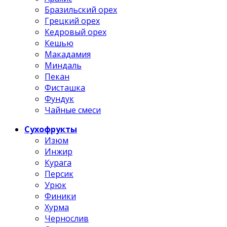
Бразильский орех
Грецкий орех
Кедровый орех
Кешью
Макадамия
Миндаль
Пекан
Фисташка
Фундук
Чайные смеси
Сухофрукты
Изюм
Инжир
Курага
Персик
Урюк
Финики
Хурма
Чернослив