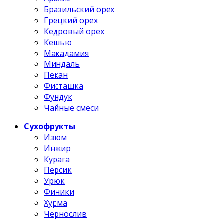
Бразильский орех
Грецкий орех
Кедровый орех
Кешью
Макадамия
Миндаль
Пекан
Фисташка
Фундук
Чайные смеси
Сухофрукты
Изюм
Инжир
Курага
Персик
Урюк
Финики
Хурма
Чернослив