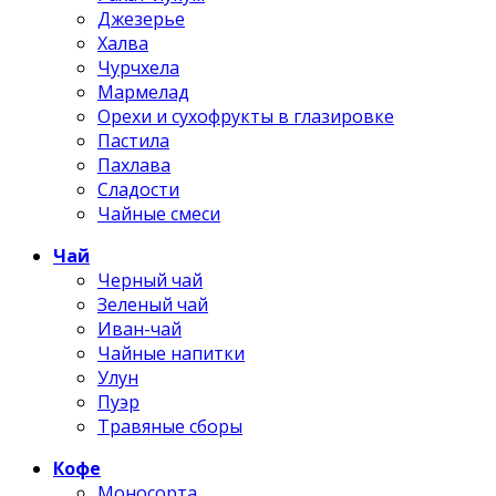
Джезерье
Халва
Чурчхела
Мармелад
Орехи и сухофрукты в глазировке
Пастила
Пахлава
Сладости
Чайные смеси
Чай
Черный чай
Зеленый чай
Иван-чай
Чайные напитки
Улун
Пуэр
Травяные сборы
Кофе
Моносорта