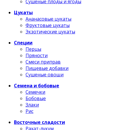
Сушеные плоды и ягоды
Цукаты
Ананасовые цукаты
Фруктовые цукаты
Экзотические цукаты
Специи
Перцы
Пряности
Смеси приправ
Пищевые добавки
Сушеные овощи
Семена и бобовые
Семечки
Бобовые
Злаки
Рис
Восточные сладости
Рахат-лукум