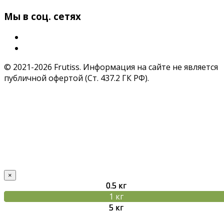
Мы в соц. сетях
© 2021-2026 Frutiss. Информация на сайте не является
публичной офертой (Ст. 437.2 ГК РФ).
×
0.5 кг
0.5 кг
0.5 кг
1 кг
1 кг
1 кг
Товар добавлен в корзину!
5 кг
5 кг
5 кг