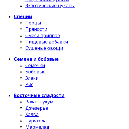
Экзотические цукаты
Специи
Перцы
Пряности
Смеси приправ
Пищевые добавки
Сушеные овощи
Семена и бобовые
Семечки
Бобовые
Злаки
Рис
Восточные сладости
Рахат-лукум
Джезерье
Халва
Чурчхела
Мармелад