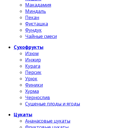
Макадамия
Миндаль
Пекан
Фисташка
Фундук
Чайные смеси
Сухофрукты
Изюм
Инжир
Курага
Персик
Урюк
Финики
Хурма
Чернослив
Сушеные плоды и ягоды
Цукаты
Ананасовые цукаты
Фруктовые цукаты