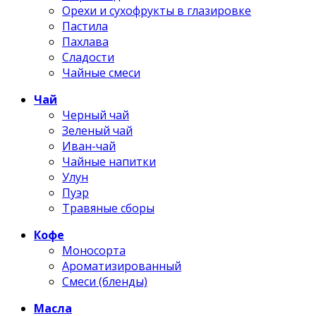
Орехи и сухофрукты в глазировке
Пастила
Пахлава
Сладости
Чайные смеси
Чай
Черный чай
Зеленый чай
Иван-чай
Чайные напитки
Улун
Пуэр
Травяные сборы
Кофе
Моносорта
Ароматизированный
Смеси (бленды)
Масла