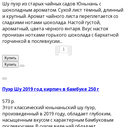
Шу пуэр из старых чайных садов Юньнань с
шоколадным ароматом. Сухой лист тёмный, длинный
и крупный. Аромат чайного листа переплетается со
сладкими нотами шоколада. Настой густой,
ароматный, цвета чёрного янтаря. Вкус настоя
пронизан нотками горького шоколада с бархатной
горчинкой в послевкусии...
Купить
Купить
Пуэр Шу 2019 год кирпич в бамбуке 250 г
573 р.
Этот классический юньнаньский шу пуэр,
произведенный в 2019 году, обладает глубоким,
насыщенным вкусом с характерным бамбуковым
послевкусием. В сухом виде чай обладает