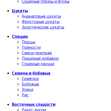
Сушеные плоды и ягоды
Цукаты
Ананасовые цукаты
Фруктовые цукаты
Экзотические цукаты
Специи
Перцы
Пряности
Смеси приправ
Пищевые добавки
Сушеные овощи
Семена и бобовые
Семечки
Бобовые
Злаки
Рис
Восточные сладости
Рахат-лукум