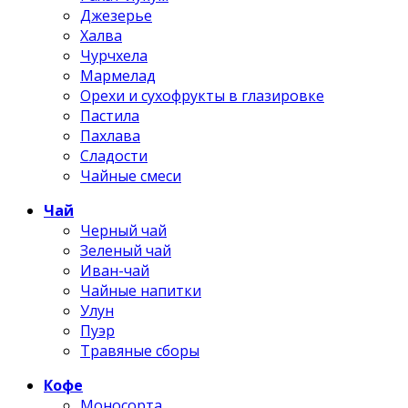
Джезерье
Халва
Чурчхела
Мармелад
Орехи и сухофрукты в глазировке
Пастила
Пахлава
Сладости
Чайные смеси
Чай
Черный чай
Зеленый чай
Иван-чай
Чайные напитки
Улун
Пуэр
Травяные сборы
Кофе
Моносорта