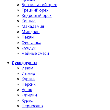
Бразильский орех
Грецкий орех
Кедровый орех
Кешью
Макадамия
Миндаль
Пекан
Фисташка
Фундук
Чайные смеси
Сухофрукты
Изюм
Инжир
Курага
Персик
Урюк
Финики
Хурма
Чернослив