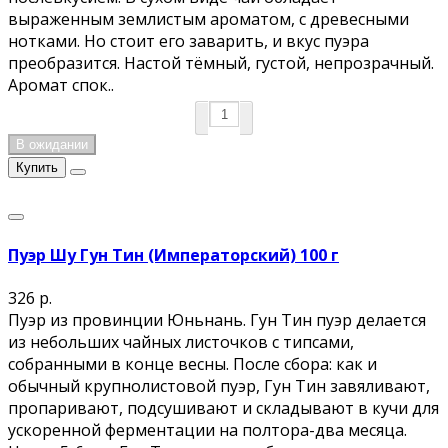
выраженным землистым ароматом, с древесными
нотками. Но стоит его заварить, и вкус пуэра
преобразится. Настой тёмный, густой, непрозрачный.
Аромат спок..
В ожидании
Купить
Пуэр Шу Гун Тин (Императорский) 100 г
326 р.
Пуэр из провинции Юньнань. Гун Тин пуэр делается
из небольших чайных листочков с типсами,
собранными в конце весны. После сбора: как и
обычный крупнолистовой пуэр, Гун Тин завяливают,
пропаривают, подсушивают и складывают в кучи для
ускоренной ферментации на полтора-два месяца.