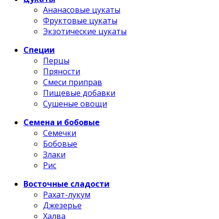
Ананасовые цукаты
Фруктовые цукаты
Экзотические цукаты
Специи
Перцы
Пряности
Смеси приправ
Пищевые добавки
Сушеные овощи
Семена и бобовые
Семечки
Бобовые
Злаки
Рис
Восточные сладости
Рахат-лукум
Джезерье
Халва