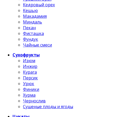
Кедровый орех
Кешью
Макадамия
Миндаль
Пекан
Фисташка
Фундук
Чайные смеси
Сухофрукты
Изюм
Инжир
Курага
Персик
Урюк
Финики
Хурма
Чернослив
Сушеные плоды и ягоды
Цукаты