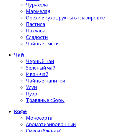
Чурчхела
Мармелад
Орехи и сухофрукты в глазировке
Пастила
Пахлава
Сладости
Чайные смеси
Чай
Черный чай
Зеленый чай
Иван-чай
Чайные напитки
Улун
Пуэр
Травяные сборы
Кофе
Моносорта
Ароматизированный
Смеси (бленды)