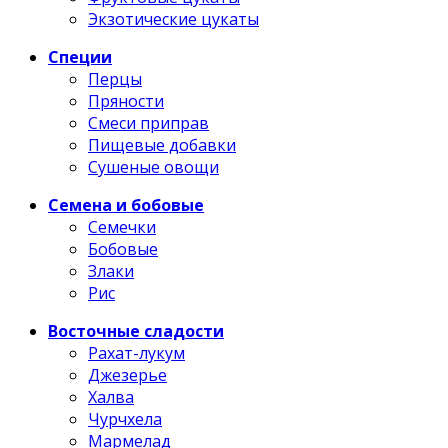
Экзотические цукаты
Специи
Перцы
Пряности
Смеси приправ
Пищевые добавки
Сушеные овощи
Семена и бобовые
Семечки
Бобовые
Злаки
Рис
Восточные сладости
Рахат-лукум
Джезерье
Халва
Чурчхела
Мармелад