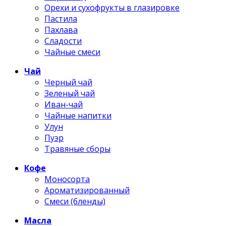
Орехи и сухофрукты в глазировке
Пастила
Пахлава
Сладости
Чайные смеси
Чай
Черный чай
Зеленый чай
Иван-чай
Чайные напитки
Улун
Пуэр
Травяные сборы
Кофе
Моносорта
Ароматизированный
Смеси (бленды)
Масла