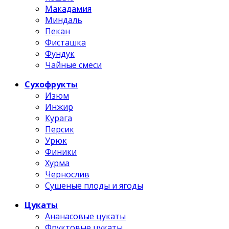
Макадамия
Миндаль
Пекан
Фисташка
Фундук
Чайные смеси
Сухофрукты
Изюм
Инжир
Курага
Персик
Урюк
Финики
Хурма
Чернослив
Сушеные плоды и ягоды
Цукаты
Ананасовые цукаты
Фруктовые цукаты