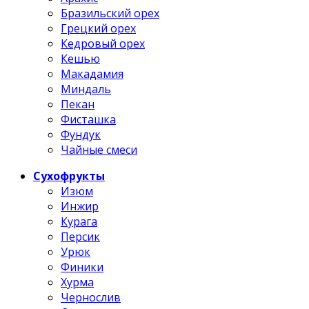
Бразильский орех
Грецкий орех
Кедровый орех
Кешью
Макадамия
Миндаль
Пекан
Фисташка
Фундук
Чайные смеси
Сухофрукты
Изюм
Инжир
Курага
Персик
Урюк
Финики
Хурма
Чернослив