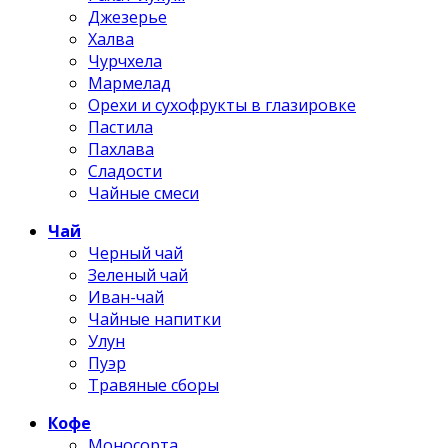
Джезерье
Халва
Чурчхела
Мармелад
Орехи и сухофрукты в глазировке
Пастила
Пахлава
Сладости
Чайные смеси
Чай
Черный чай
Зеленый чай
Иван-чай
Чайные напитки
Улун
Пуэр
Травяные сборы
Кофе
Моносорта