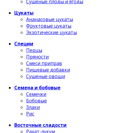
Сушеные плоды и ягоды
Цукаты
Ананасовые цукаты
Фруктовые цукаты
Экзотические цукаты
Специи
Перцы
Пряности
Смеси приправ
Пищевые добавки
Сушеные овощи
Семена и бобовые
Семечки
Бобовые
Злаки
Рис
Восточные сладости
Рахат-лукум