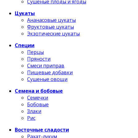
Сушеные плоды и ягоды
Цукаты
Ананасовые цукаты
Фруктовые цукаты
Экзотические цукаты
Специи
Перцы
Пряности
Смеси приправ
Пищевые добавки
Сушеные овощи
Семена и бобовые
Семечки
Бобовые
Злаки
Рис
Восточные сладости
Рахат-лукум