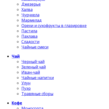
Джезерье
Халва
Чурчхела
Мармелад
Орехи и сухофрукты в глазировке
Пастила
Пахлава
Сладости
Чайные смеси
Чай
Черный чай
Зеленый чай
Иван-чай
Чайные напитки
Улун
Пуэр
Травяные сборы
Кофе
Моносорта