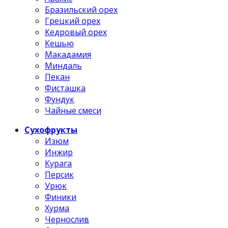
Бразильский орех
Грецкий орех
Кедровый орех
Кешью
Макадамия
Миндаль
Пекан
Фисташка
Фундук
Чайные смеси
Сухофрукты
Изюм
Инжир
Курага
Персик
Урюк
Финики
Хурма
Чернослив