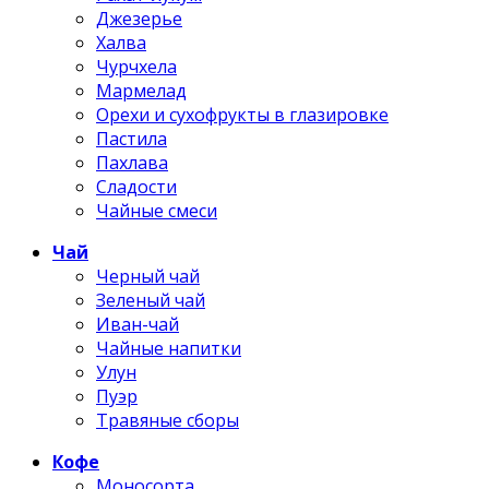
Джезерье
Халва
Чурчхела
Мармелад
Орехи и сухофрукты в глазировке
Пастила
Пахлава
Сладости
Чайные смеси
Чай
Черный чай
Зеленый чай
Иван-чай
Чайные напитки
Улун
Пуэр
Травяные сборы
Кофе
Моносорта