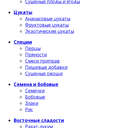
Сушеные плоды и ягоды
Цукаты
Ананасовые цукаты
Фруктовые цукаты
Экзотические цукаты
Специи
Перцы
Пряности
Смеси приправ
Пищевые добавки
Сушеные овощи
Семена и бобовые
Семечки
Бобовые
Злаки
Рис
Восточные сладости
Рахат-лукум