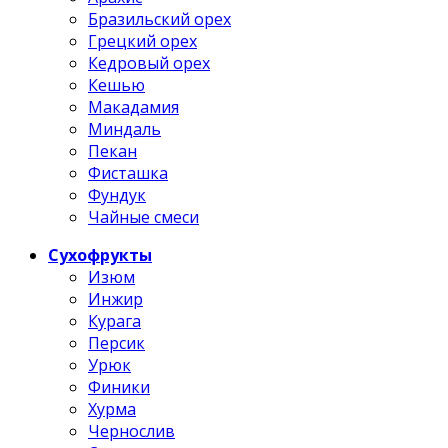
Бразильский орех
Грецкий орех
Кедровый орех
Кешью
Макадамия
Миндаль
Пекан
Фисташка
Фундук
Чайные смеси
Сухофрукты
Изюм
Инжир
Курага
Персик
Урюк
Финики
Хурма
Чернослив