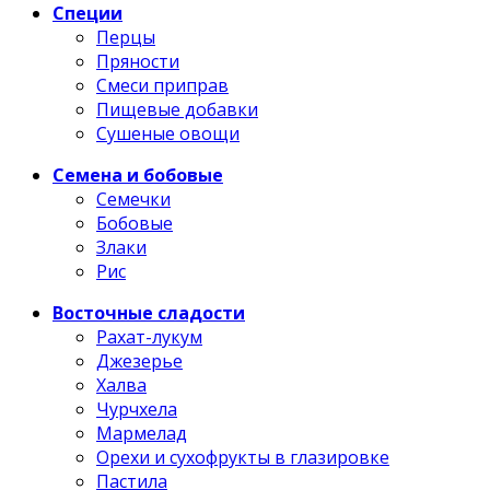
Специи
Перцы
Пряности
Смеси приправ
Пищевые добавки
Сушеные овощи
Семена и бобовые
Семечки
Бобовые
Злаки
Рис
Восточные сладости
Рахат-лукум
Джезерье
Халва
Чурчхела
Мармелад
Орехи и сухофрукты в глазировке
Пастила