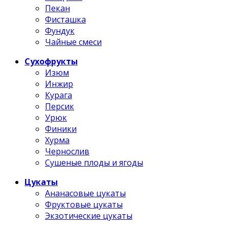
Пекан
Фисташка
Фундук
Чайные смеси
Сухофрукты
Изюм
Инжир
Курага
Персик
Урюк
Финики
Хурма
Чернослив
Сушеные плоды и ягоды
Цукаты
Ананасовые цукаты
Фруктовые цукаты
Экзотические цукаты