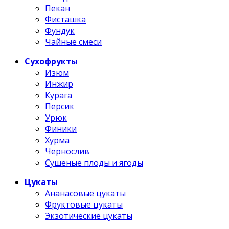
Пекан
Фисташка
Фундук
Чайные смеси
Сухофрукты
Изюм
Инжир
Курага
Персик
Урюк
Финики
Хурма
Чернослив
Сушеные плоды и ягоды
Цукаты
Ананасовые цукаты
Фруктовые цукаты
Экзотические цукаты