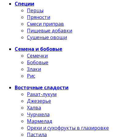
Специи
Перцы
Пряности
Смеси приправ
Пищевые добавки
Сушеные овощи
Семена и бобовые
Семечки
Бобовые
Злаки
Рис
Восточные сладости
Рахат-лукум
Джезерье
Халва
Чурчхела
Мармелад
Орехи и сухофрукты в глазировке
Пастила