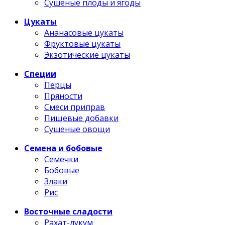
Сушеные плоды и ягоды
Цукаты
Ананасовые цукаты
Фруктовые цукаты
Экзотические цукаты
Специи
Перцы
Пряности
Смеси приправ
Пищевые добавки
Сушеные овощи
Семена и бобовые
Семечки
Бобовые
Злаки
Рис
Восточные сладости
Рахат-лукум