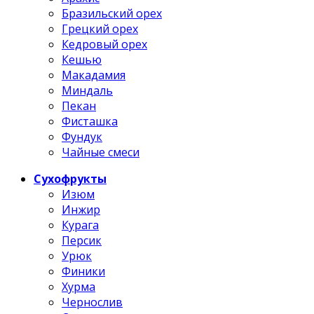
Бразильский орех
Грецкий орех
Кедровый орех
Кешью
Макадамия
Миндаль
Пекан
Фисташка
Фундук
Чайные смеси
Сухофрукты
Изюм
Инжир
Курага
Персик
Урюк
Финики
Хурма
Чернослив