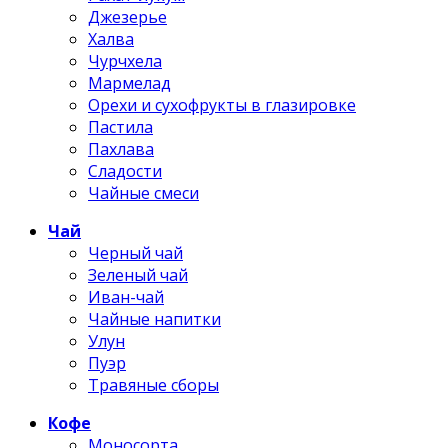
Джезерье
Халва
Чурчхела
Мармелад
Орехи и сухофрукты в глазировке
Пастила
Пахлава
Сладости
Чайные смеси
Чай
Черный чай
Зеленый чай
Иван-чай
Чайные напитки
Улун
Пуэр
Травяные сборы
Кофе
Моносорта