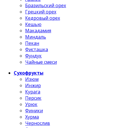
Бразильский орех
Грецкий орех
Кедровый орех
Кешью
Макадамия
Миндаль
Пекан
Фисташка
Фундук
Чайные смеси
Сухофрукты
Изюм
Инжир
Курага
Персик
Урюк
Финики
Хурма
Чернослив