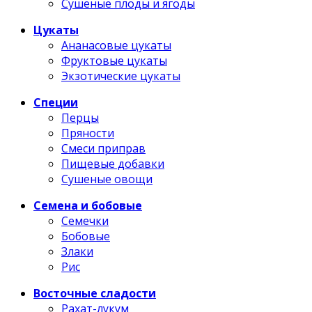
Сушеные плоды и ягоды
Цукаты
Ананасовые цукаты
Фруктовые цукаты
Экзотические цукаты
Специи
Перцы
Пряности
Смеси приправ
Пищевые добавки
Сушеные овощи
Семена и бобовые
Семечки
Бобовые
Злаки
Рис
Восточные сладости
Рахат-лукум