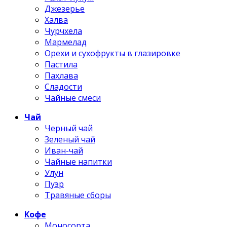
Джезерье
Халва
Чурчхела
Мармелад
Орехи и сухофрукты в глазировке
Пастила
Пахлава
Сладости
Чайные смеси
Чай
Черный чай
Зеленый чай
Иван-чай
Чайные напитки
Улун
Пуэр
Травяные сборы
Кофе
Моносорта