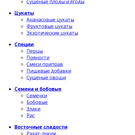
Сушеные плоды и ягоды
Цукаты
Ананасовые цукаты
Фруктовые цукаты
Экзотические цукаты
Специи
Перцы
Пряности
Смеси приправ
Пищевые добавки
Сушеные овощи
Семена и бобовые
Семечки
Бобовые
Злаки
Рис
Восточные сладости
Рахат-лукум