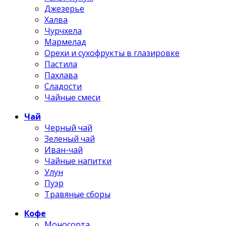
Джезерье
Халва
Чурчхела
Мармелад
Орехи и сухофрукты в глазировке
Пастила
Пахлава
Сладости
Чайные смеси
Чай
Черный чай
Зеленый чай
Иван-чай
Чайные напитки
Улун
Пуэр
Травяные сборы
Кофе
Моносорта