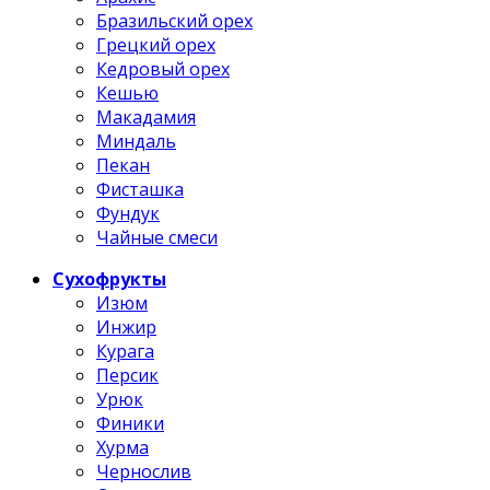
Бразильский орех
Грецкий орех
Кедровый орех
Кешью
Макадамия
Миндаль
Пекан
Фисташка
Фундук
Чайные смеси
Сухофрукты
Изюм
Инжир
Курага
Персик
Урюк
Финики
Хурма
Чернослив