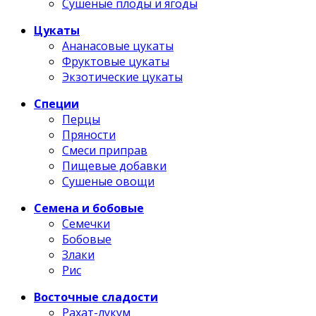
Сушеные плоды и ягоды
Цукаты
Ананасовые цукаты
Фруктовые цукаты
Экзотические цукаты
Специи
Перцы
Пряности
Смеси приправ
Пищевые добавки
Сушеные овощи
Семена и бобовые
Семечки
Бобовые
Злаки
Рис
Восточные сладости
Рахат-лукум