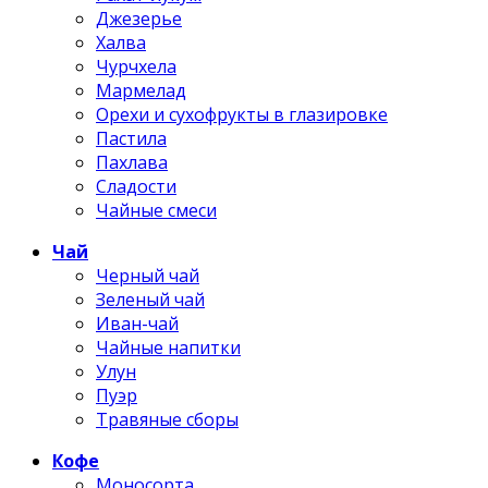
Джезерье
Халва
Чурчхела
Мармелад
Орехи и сухофрукты в глазировке
Пастила
Пахлава
Сладости
Чайные смеси
Чай
Черный чай
Зеленый чай
Иван-чай
Чайные напитки
Улун
Пуэр
Травяные сборы
Кофе
Моносорта