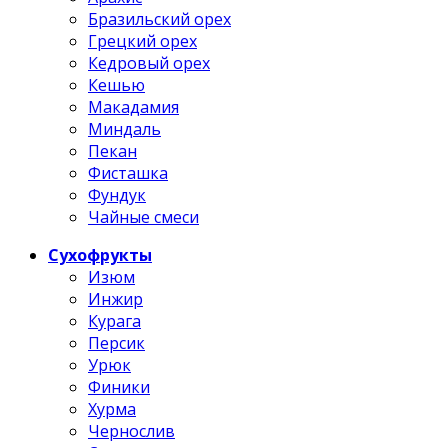
Бразильский орех
Грецкий орех
Кедровый орех
Кешью
Макадамия
Миндаль
Пекан
Фисташка
Фундук
Чайные смеси
Сухофрукты
Изюм
Инжир
Курага
Персик
Урюк
Финики
Хурма
Чернослив