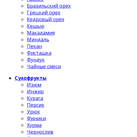
Бразильский орех
Грецкий орех
Кедровый орех
Кешью
Макадамия
Миндаль
Пекан
Фисташка
Фундук
Чайные смеси
Сухофрукты
Изюм
Инжир
Курага
Персик
Урюк
Финики
Хурма
Чернослив