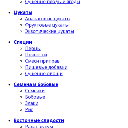
Сушеные плоды и ягоды
Цукаты
Ананасовые цукаты
Фруктовые цукаты
Экзотические цукаты
Специи
Перцы
Пряности
Смеси приправ
Пищевые добавки
Сушеные овощи
Семена и бобовые
Семечки
Бобовые
Злаки
Рис
Восточные сладости
Рахат-лукум