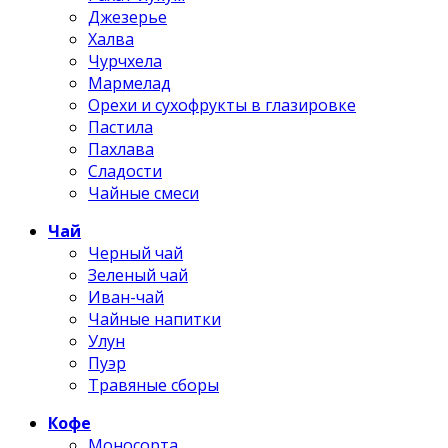
Джезерье
Халва
Чурчхела
Мармелад
Орехи и сухофрукты в глазировке
Пастила
Пахлава
Сладости
Чайные смеси
Чай
Черный чай
Зеленый чай
Иван-чай
Чайные напитки
Улун
Пуэр
Травяные сборы
Кофе
Моносорта