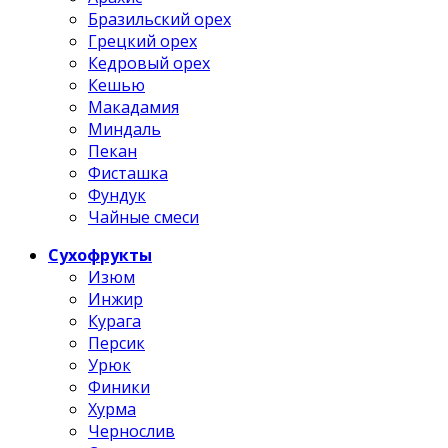
Бразильский орех
Грецкий орех
Кедровый орех
Кешью
Макадамия
Миндаль
Пекан
Фисташка
Фундук
Чайные смеси
Сухофрукты
Изюм
Инжир
Курага
Персик
Урюк
Финики
Хурма
Чернослив