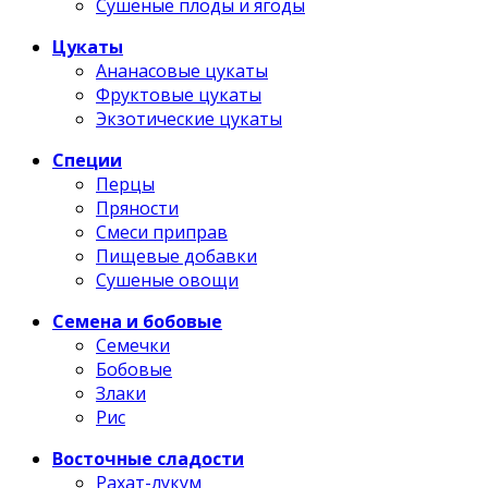
Сушеные плоды и ягоды
Цукаты
Ананасовые цукаты
Фруктовые цукаты
Экзотические цукаты
Специи
Перцы
Пряности
Смеси приправ
Пищевые добавки
Сушеные овощи
Семена и бобовые
Семечки
Бобовые
Злаки
Рис
Восточные сладости
Рахат-лукум