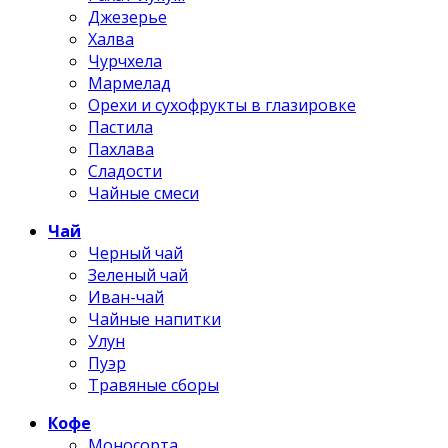
Джезерье
Халва
Чурчхела
Мармелад
Орехи и сухофрукты в глазировке
Пастила
Пахлава
Сладости
Чайные смеси
Чай
Черный чай
Зеленый чай
Иван-чай
Чайные напитки
Улун
Пуэр
Травяные сборы
Кофе
Моносорта