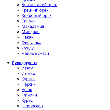
Бразильский орех
Грецкий орех
Кедровый орех
Кешью
Макадамия
Миндаль
Пекан
Фисташка
Фундук
Чайные смеси
Сухофрукты
Изюм
Инжир
Курага
Персик
Урюк
Финики
Хурма
Чернослив