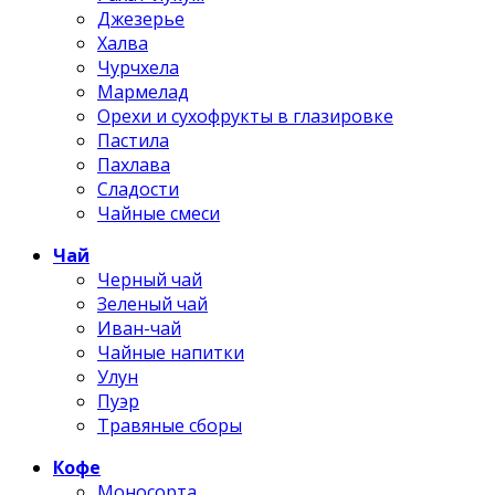
Джезерье
Халва
Чурчхела
Мармелад
Орехи и сухофрукты в глазировке
Пастила
Пахлава
Сладости
Чайные смеси
Чай
Черный чай
Зеленый чай
Иван-чай
Чайные напитки
Улун
Пуэр
Травяные сборы
Кофе
Моносорта