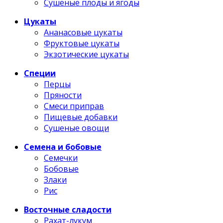
Сушеные плоды и ягоды
Цукаты
Ананасовые цукаты
Фруктовые цукаты
Экзотические цукаты
Специи
Перцы
Пряности
Смеси приправ
Пищевые добавки
Сушеные овощи
Семена и бобовые
Семечки
Бобовые
Злаки
Рис
Восточные сладости
Рахат-лукум