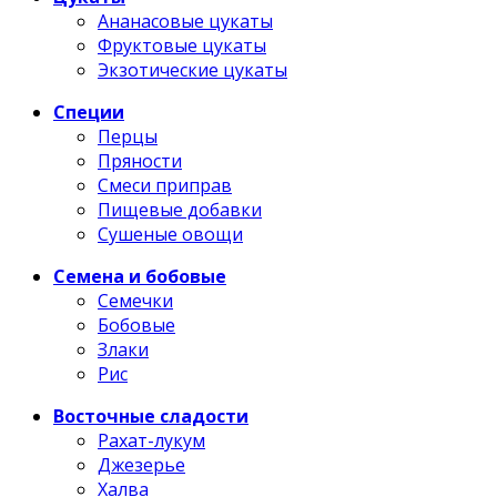
Ананасовые цукаты
Фруктовые цукаты
Экзотические цукаты
Специи
Перцы
Пряности
Смеси приправ
Пищевые добавки
Сушеные овощи
Семена и бобовые
Семечки
Бобовые
Злаки
Рис
Восточные сладости
Рахат-лукум
Джезерье
Халва