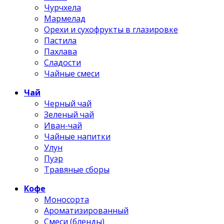
Чурчхела
Мармелад
Орехи и сухофрукты в глазировке
Пастила
Пахлава
Сладости
Чайные смеси
Чай
Черный чай
Зеленый чай
Иван-чай
Чайные напитки
Улун
Пуэр
Травяные сборы
Кофе
Моносорта
Ароматизированный
Смеси (бленды)