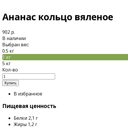
Ананас кольцо вяленое
902 р.
В наличии
Выбран вес:
0.5 кг
1 кг
5 кг
Кол-во
В избранное
Пищевая ценность
Белки
2,1 г
Жиры
1,2 г