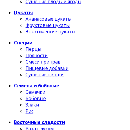
Сушеные плоды и ягоды
Цукаты
Ананасовые цукаты
Фруктовые цукаты
Экзотические цукаты
Специи
Перцы
Пряности
Смеси приправ
Пищевые добавки
Сушеные овощи
Семена и бобовые
Семечки
Бобовые
Злаки
Рис
Восточные сладости
Рахат-лукум