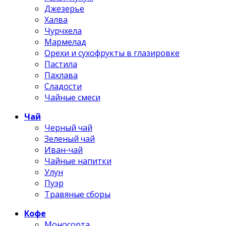
Джезерье
Халва
Чурчхела
Мармелад
Орехи и сухофрукты в глазировке
Пастила
Пахлава
Сладости
Чайные смеси
Чай
Черный чай
Зеленый чай
Иван-чай
Чайные напитки
Улун
Пуэр
Травяные сборы
Кофе
Моносорта