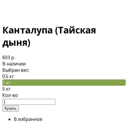
Канталупа (Тайская
дыня)
603 р.
В наличии
Выбран вес:
0.5 кг
1 кг
5 кг
Кол-во
В избранное