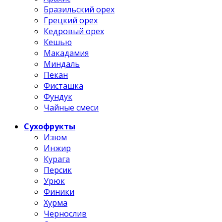
Бразильский орех
Грецкий орех
Кедровый орех
Кешью
Макадамия
Миндаль
Пекан
Фисташка
Фундук
Чайные смеси
Сухофрукты
Изюм
Инжир
Курага
Персик
Урюк
Финики
Хурма
Чернослив