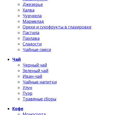
Джезерье
Халва
Чурчхела
Мармелад
Орехи и сухофрукты в глазировке
Пастила
Пахлава
Сладости
Чайные смеси
Чай
Черный чай
Зеленый чай
Иван-чай
Чайные напитки
Улун
Пуэр
Травяные сборы
Кофе
Моносорта