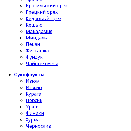
Бразильский орех
Грецкий орех
Кедровый орех
Кешью
Макадамия
Миндаль
Пекан
Фисташка
Фундук
Чайные смеси
Сухофрукты
Изюм
Инжир
Курага
Персик
Урюк
Финики
Хурма
Чернослив