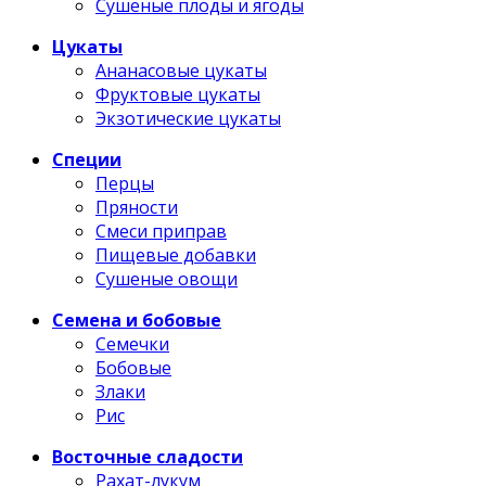
Сушеные плоды и ягоды
Цукаты
Ананасовые цукаты
Фруктовые цукаты
Экзотические цукаты
Специи
Перцы
Пряности
Смеси приправ
Пищевые добавки
Сушеные овощи
Семена и бобовые
Семечки
Бобовые
Злаки
Рис
Восточные сладости
Рахат-лукум