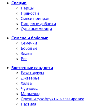
Специи
Перцы
Пряности
Смеси приправ
Пищевые добавки
Сушеные овощи
Семена и бобовые
Семечки
Бобовые
Злаки
Рис
Восточные сладости
Рахат-лукум
Джезерье
Халва
Чурчхела
Мармелад
Орехи и сухофрукты в глазировке
Пастила