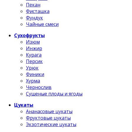
Пекан
Фисташка
Фундук
Чайные смеси
Сухофрукты
Изюм
Инжир
Курага
Персик
Урюк
Финики
Хурма
Чернослив
Сушеные плоды и ягоды
Цукаты
Ананасовые цукаты
Фруктовые цукаты
Экзотические цукаты