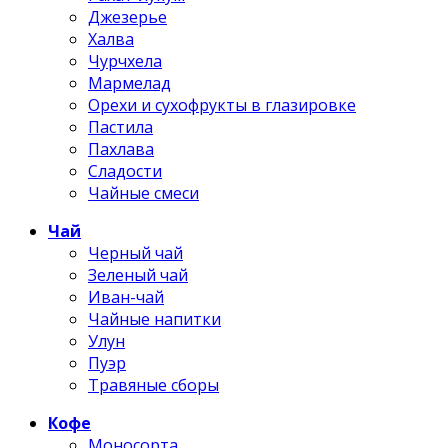
Джезерье
Халва
Чурчхела
Мармелад
Орехи и сухофрукты в глазировке
Пастила
Пахлава
Сладости
Чайные смеси
Чай
Черный чай
Зеленый чай
Иван-чай
Чайные напитки
Улун
Пуэр
Травяные сборы
Кофе
Моносорта