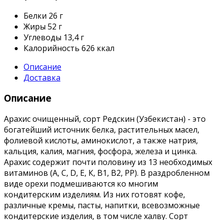
Белки
26 г
Жиры
52 г
Углеводы
13,4 г
Калорийность
626 ккал
Описание
Доставка
Описание
Арахис очищенный, сорт Редскин (Узбекистан) - это
богатейший источник белка, растительных масел,
фолиевой кислоты, аминокислот, а также натрия,
кальция, калия, магния, фосфора, железа и цинка.
Арахис содержит почти половину из 13 необходимых
витаминов (А, С, D, Е, К, В1, В2, РР). В раздробленном
виде орехи подмешиваются ко многим
кондитерским изделиям. Из них готовят кофе,
различные кремы, пасты, напитки, всевозможные
кондитерские изделия, в том числе халву. Сорт