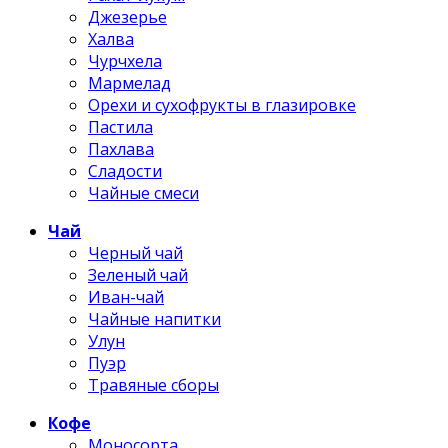
Джезерье
Халва
Чурчхела
Мармелад
Орехи и сухофрукты в глазировке
Пастила
Пахлава
Сладости
Чайные смеси
Чай
Черный чай
Зеленый чай
Иван-чай
Чайные напитки
Улун
Пуэр
Травяные сборы
Кофе
Моносорта