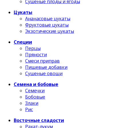
Сушеные плоды и ягоды
Цукаты
Ананасовые цукаты
Фруктовые цукаты
Экзотические цукаты
Специи
Перцы
Пряности
Смеси приправ
Пищевые добавки
Сушеные овощи
Семена и бобовые
Семечки
Бобовые
Злаки
Рис
Восточные сладости
Рахат-лукум