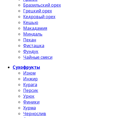
Бразильский орех
Грецкий орех
Кедровый орех
Кешью
Макадамия
Миндаль
Пекан
Фисташка
Фундук
Чайные смеси
Сухофрукты
Изюм
Инжир
Курага
Персик
Урюк
Финики
Хурма
Чернослив