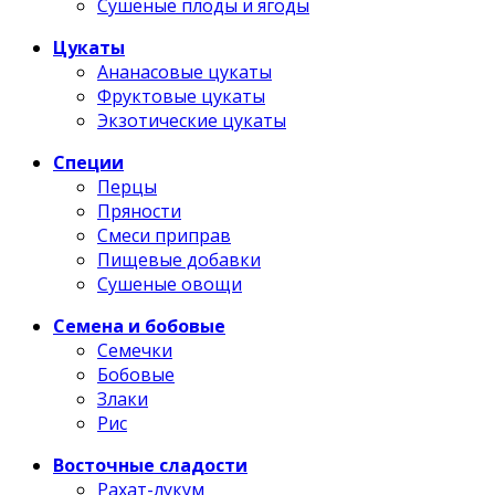
Сушеные плоды и ягоды
Цукаты
Ананасовые цукаты
Фруктовые цукаты
Экзотические цукаты
Специи
Перцы
Пряности
Смеси приправ
Пищевые добавки
Сушеные овощи
Семена и бобовые
Семечки
Бобовые
Злаки
Рис
Восточные сладости
Рахат-лукум