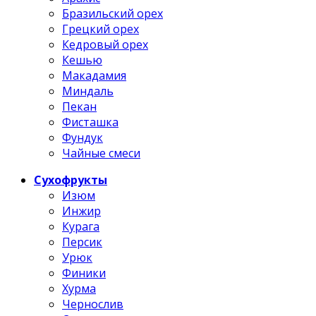
Бразильский орех
Грецкий орех
Кедровый орех
Кешью
Макадамия
Миндаль
Пекан
Фисташка
Фундук
Чайные смеси
Сухофрукты
Изюм
Инжир
Курага
Персик
Урюк
Финики
Хурма
Чернослив