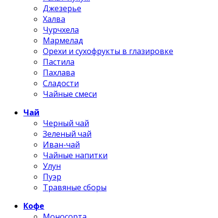
Джезерье
Халва
Чурчхела
Мармелад
Орехи и сухофрукты в глазировке
Пастила
Пахлава
Сладости
Чайные смеси
Чай
Черный чай
Зеленый чай
Иван-чай
Чайные напитки
Улун
Пуэр
Травяные сборы
Кофе
Моносорта