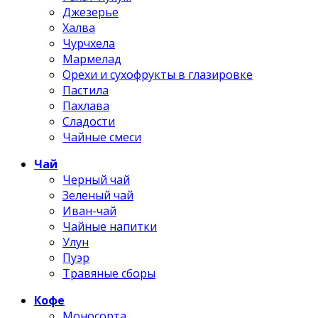
Джезерье
Халва
Чурчхела
Мармелад
Орехи и сухофрукты в глазировке
Пастила
Пахлава
Сладости
Чайные смеси
Чай
Черный чай
Зеленый чай
Иван-чай
Чайные напитки
Улун
Пуэр
Травяные сборы
Кофе
Моносорта