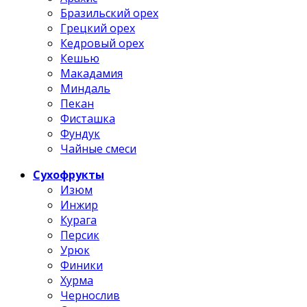
Бразильский орех
Грецкий орех
Кедровый орех
Кешью
Макадамия
Миндаль
Пекан
Фисташка
Фундук
Чайные смеси
Сухофрукты
Изюм
Инжир
Курага
Персик
Урюк
Финики
Хурма
Чернослив