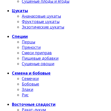
Сушеные плоды и ягоды
Цукаты
Ананасовые цукаты
Фруктовые цукаты
Экзотические цукаты
Специи
Перцы
Пряности
Смеси приправ
Пищевые добавки
Сушеные овощи
Семена и бобовые
Семечки
Бобовые
Злаки
Рис
Восточные сладости
Рахат-лукум