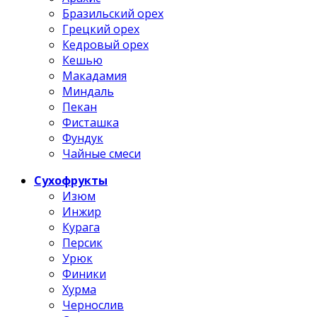
Бразильский орех
Грецкий орех
Кедровый орех
Кешью
Макадамия
Миндаль
Пекан
Фисташка
Фундук
Чайные смеси
Сухофрукты
Изюм
Инжир
Курага
Персик
Урюк
Финики
Хурма
Чернослив