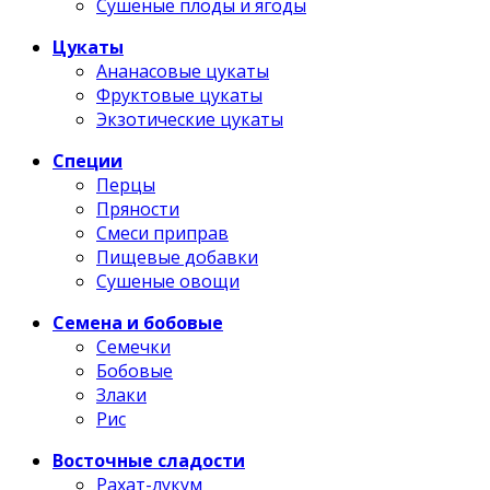
Сушеные плоды и ягоды
Цукаты
Ананасовые цукаты
Фруктовые цукаты
Экзотические цукаты
Специи
Перцы
Пряности
Смеси приправ
Пищевые добавки
Сушеные овощи
Семена и бобовые
Семечки
Бобовые
Злаки
Рис
Восточные сладости
Рахат-лукум