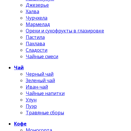
Джезерье
Халва
Чурчхела
Мармелад
Орехи и сухофрукты в глазировке
Пастила
Пахлава
Сладости
Чайные смеси
Чай
Черный чай
Зеленый чай
Иван-чай
Чайные напитки
Улун
Пуэр
Травяные сборы
Кофе
Моносорта