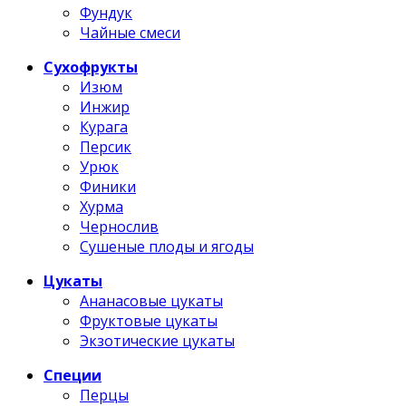
Фундук
Чайные смеси
Сухофрукты
Изюм
Инжир
Курага
Персик
Урюк
Финики
Хурма
Чернослив
Сушеные плоды и ягоды
Цукаты
Ананасовые цукаты
Фруктовые цукаты
Экзотические цукаты
Специи
Перцы