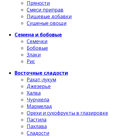
Пряности
Смеси приправ
Пищевые добавки
Сушеные овощи
Семена и бобовые
Семечки
Бобовые
Злаки
Рис
Восточные сладости
Рахат-лукум
Джезерье
Халва
Чурчхела
Мармелад
Орехи и сухофрукты в глазировке
Пастила
Пахлава
Сладости