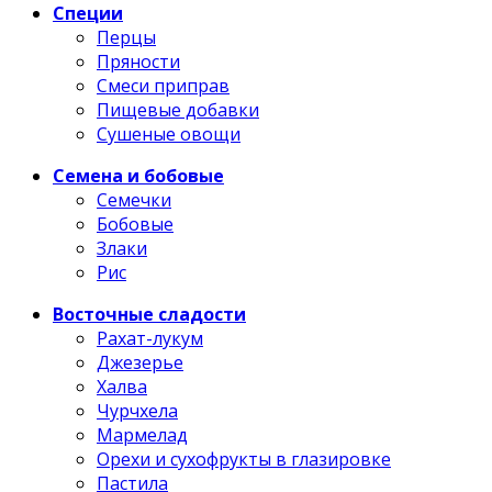
Специи
Перцы
Пряности
Смеси приправ
Пищевые добавки
Сушеные овощи
Семена и бобовые
Семечки
Бобовые
Злаки
Рис
Восточные сладости
Рахат-лукум
Джезерье
Халва
Чурчхела
Мармелад
Орехи и сухофрукты в глазировке
Пастила