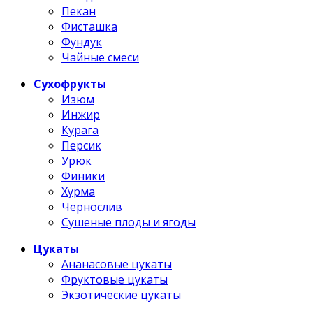
Пекан
Фисташка
Фундук
Чайные смеси
Сухофрукты
Изюм
Инжир
Курага
Персик
Урюк
Финики
Хурма
Чернослив
Сушеные плоды и ягоды
Цукаты
Ананасовые цукаты
Фруктовые цукаты
Экзотические цукаты