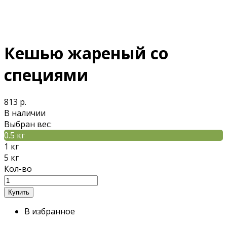
Кешью жареный со
специями
813 р.
В наличии
Выбран вес:
0.5 кг
1 кг
5 кг
Кол-во
В избранное