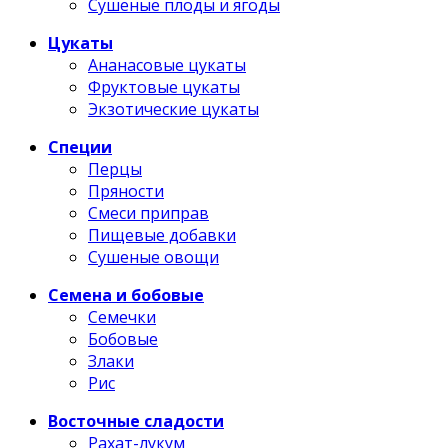
Сушеные плоды и ягоды
Цукаты
Ананасовые цукаты
Фруктовые цукаты
Экзотические цукаты
Специи
Перцы
Пряности
Смеси приправ
Пищевые добавки
Сушеные овощи
Семена и бобовые
Семечки
Бобовые
Злаки
Рис
Восточные сладости
Рахат-лукум