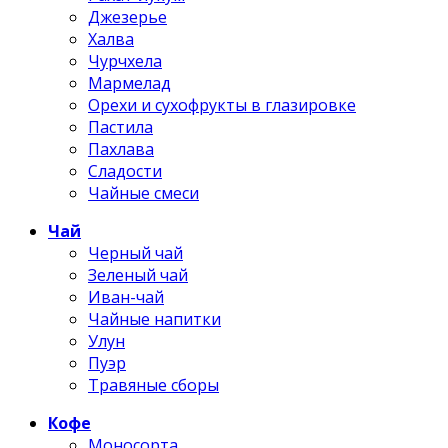
Джезерье
Халва
Чурчхела
Мармелад
Орехи и сухофрукты в глазировке
Пастила
Пахлава
Сладости
Чайные смеси
Чай
Черный чай
Зеленый чай
Иван-чай
Чайные напитки
Улун
Пуэр
Травяные сборы
Кофе
Моносорта