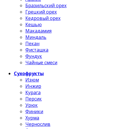
Бразильский орех
Грецкий орех
Кедровый орех
Кешью
Макадамия
Миндаль
Пекан
Фисташка
Фундук
Чайные смеси
Сухофрукты
Изюм
Инжир
Курага
Персик
Урюк
Финики
Хурма
Чернослив