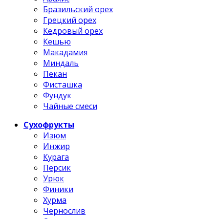
Бразильский орех
Грецкий орех
Кедровый орех
Кешью
Макадамия
Миндаль
Пекан
Фисташка
Фундук
Чайные смеси
Сухофрукты
Изюм
Инжир
Курага
Персик
Урюк
Финики
Хурма
Чернослив