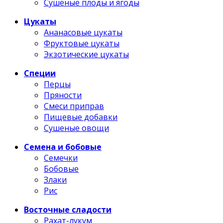
Сушеные плоды и ягоды
Цукаты
Ананасовые цукаты
Фруктовые цукаты
Экзотические цукаты
Специи
Перцы
Пряности
Смеси приправ
Пищевые добавки
Сушеные овощи
Семена и бобовые
Семечки
Бобовые
Злаки
Рис
Восточные сладости
Рахат-лукум