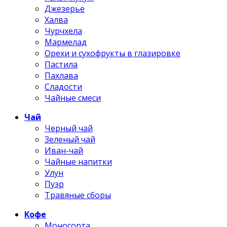
Джезерье
Халва
Чурчхела
Мармелад
Орехи и сухофрукты в глазировке
Пастила
Пахлава
Сладости
Чайные смеси
Чай
Черный чай
Зеленый чай
Иван-чай
Чайные напитки
Улун
Пуэр
Травяные сборы
Кофе
Моносорта