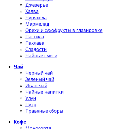
Джезерье
Халва
Чурчхела
Мармелад
Орехи и сухофрукты в глазировке
Пастила
Пахлава
Сладости
Чайные смеси
Чай
Черный чай
Зеленый чай
Иван-чай
Чайные напитки
Улун
Пуэр
Травяные сборы
Кофе
Моносорта