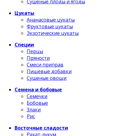
Сушеные плоды и ягоды
Цукаты
Ананасовые цукаты
Фруктовые цукаты
Экзотические цукаты
Специи
Перцы
Пряности
Смеси приправ
Пищевые добавки
Сушеные овощи
Семена и бобовые
Семечки
Бобовые
Злаки
Рис
Восточные сладости
Рахат-лукум