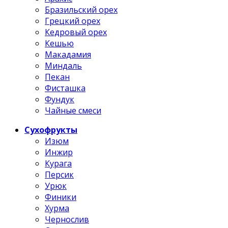
Бразильский орех
Грецкий орех
Кедровый орех
Кешью
Макадамия
Миндаль
Пекан
Фисташка
Фундук
Чайные смеси
Сухофрукты
Изюм
Инжир
Курага
Персик
Урюк
Финики
Хурма
Чернослив