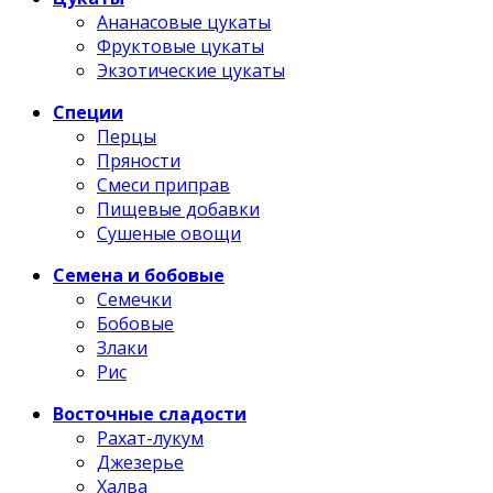
Ананасовые цукаты
Фруктовые цукаты
Экзотические цукаты
Специи
Перцы
Пряности
Смеси приправ
Пищевые добавки
Сушеные овощи
Семена и бобовые
Семечки
Бобовые
Злаки
Рис
Восточные сладости
Рахат-лукум
Джезерье
Халва