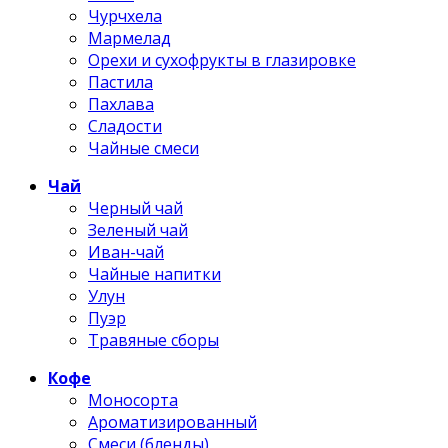
Чурчхела
Мармелад
Орехи и сухофрукты в глазировке
Пастила
Пахлава
Сладости
Чайные смеси
Чай
Черный чай
Зеленый чай
Иван-чай
Чайные напитки
Улун
Пуэр
Травяные сборы
Кофе
Моносорта
Ароматизированный
Смеси (бленды)