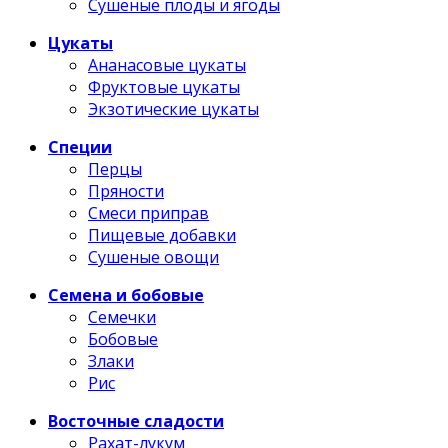
Сушеные плоды и ягоды
Цукаты
Ананасовые цукаты
Фруктовые цукаты
Экзотические цукаты
Специи
Перцы
Пряности
Смеси приправ
Пищевые добавки
Сушеные овощи
Семена и бобовые
Семечки
Бобовые
Злаки
Рис
Восточные сладости
Рахат-лукум