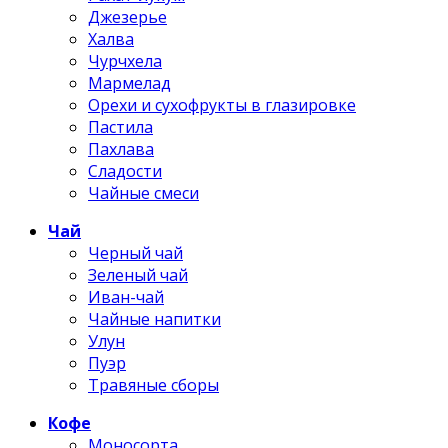
Джезерье
Халва
Чурчхела
Мармелад
Орехи и сухофрукты в глазировке
Пастила
Пахлава
Сладости
Чайные смеси
Чай
Черный чай
Зеленый чай
Иван-чай
Чайные напитки
Улун
Пуэр
Травяные сборы
Кофе
Моносорта