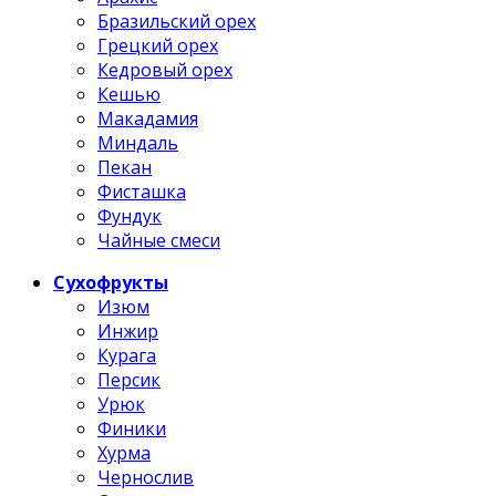
Бразильский орех
Грецкий орех
Кедровый орех
Кешью
Макадамия
Миндаль
Пекан
Фисташка
Фундук
Чайные смеси
Сухофрукты
Изюм
Инжир
Курага
Персик
Урюк
Финики
Хурма
Чернослив