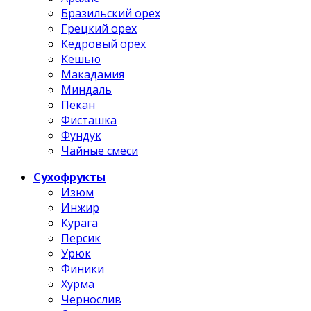
Бразильский орех
Грецкий орех
Кедровый орех
Кешью
Макадамия
Миндаль
Пекан
Фисташка
Фундук
Чайные смеси
Сухофрукты
Изюм
Инжир
Курага
Персик
Урюк
Финики
Хурма
Чернослив