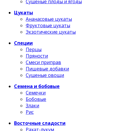
Сушеные плоды и ягоды
Цукаты
Ананасовые цукаты
Фруктовые цукаты
Экзотические цукаты
Специи
Перцы
Пряности
Смеси приправ
Пищевые добавки
Сушеные овощи
Семена и бобовые
Семечки
Бобовые
Злаки
Рис
Восточные сладости
Рахат-лукум