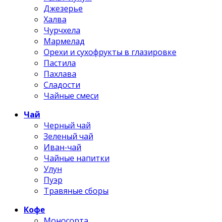
Джезерье
Халва
Чурчхела
Мармелад
Орехи и сухофрукты в глазировке
Пастила
Пахлава
Сладости
Чайные смеси
Чай
Черный чай
Зеленый чай
Иван-чай
Чайные напитки
Улун
Пуэр
Травяные сборы
Кофе
Моносорта