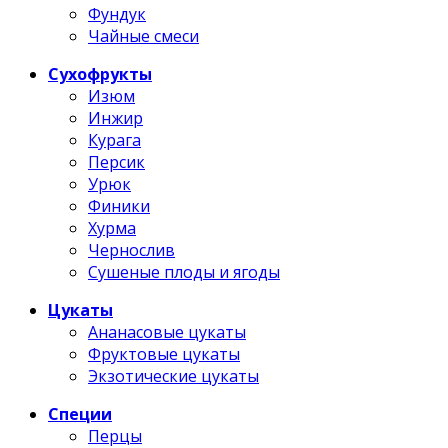
Фундук
Чайные смеси
Сухофрукты
Изюм
Инжир
Курага
Персик
Урюк
Финики
Хурма
Чернослив
Сушеные плоды и ягоды
Цукаты
Ананасовые цукаты
Фруктовые цукаты
Экзотические цукаты
Специи
Перцы