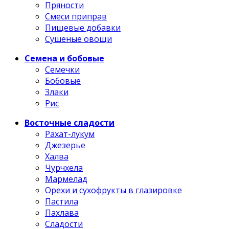
Пряности
Смеси приправ
Пищевые добавки
Сушеные овощи
Семена и бобовые
Семечки
Бобовые
Злаки
Рис
Восточные сладости
Рахат-лукум
Джезерье
Халва
Чурчхела
Мармелад
Орехи и сухофрукты в глазировке
Пастила
Пахлава
Сладости