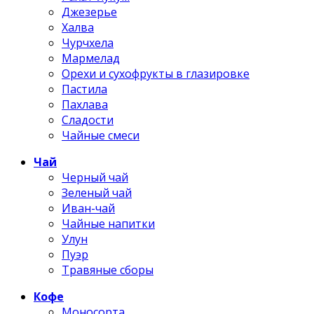
Джезерье
Халва
Чурчхела
Мармелад
Орехи и сухофрукты в глазировке
Пастила
Пахлава
Сладости
Чайные смеси
Чай
Черный чай
Зеленый чай
Иван-чай
Чайные напитки
Улун
Пуэр
Травяные сборы
Кофе
Моносорта