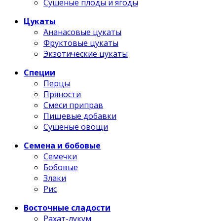
Сушеные плоды и ягоды
Цукаты
Ананасовые цукаты
Фруктовые цукаты
Экзотические цукаты
Специи
Перцы
Пряности
Смеси приправ
Пищевые добавки
Сушеные овощи
Семена и бобовые
Семечки
Бобовые
Злаки
Рис
Восточные сладости
Рахат-лукум