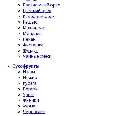
Бразильский орех
Грецкий орех
Кедровый орех
Кешью
Макадамия
Миндаль
Пекан
Фисташка
Фундук
Чайные смеси
Сухофрукты
Изюм
Инжир
Курага
Персик
Урюк
Финики
Хурма
Чернослив