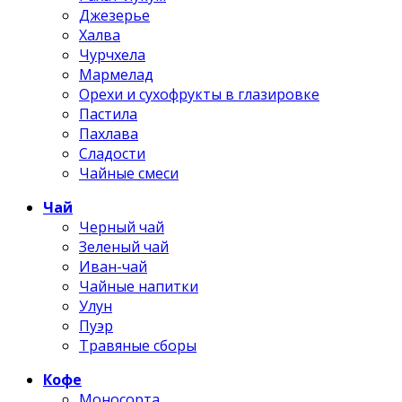
Джезерье
Халва
Чурчхела
Мармелад
Орехи и сухофрукты в глазировке
Пастила
Пахлава
Сладости
Чайные смеси
Чай
Черный чай
Зеленый чай
Иван-чай
Чайные напитки
Улун
Пуэр
Травяные сборы
Кофе
Моносорта