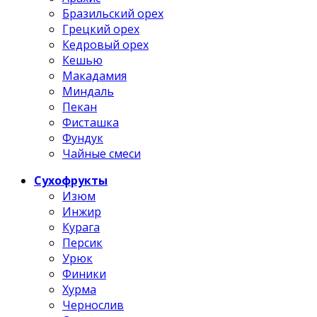
Бразильский орех
Грецкий орех
Кедровый орех
Кешью
Макадамия
Миндаль
Пекан
Фисташка
Фундук
Чайные смеси
Сухофрукты
Изюм
Инжир
Курага
Персик
Урюк
Финики
Хурма
Чернослив