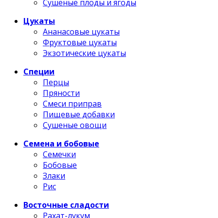
Сушеные плоды и ягоды
Цукаты
Ананасовые цукаты
Фруктовые цукаты
Экзотические цукаты
Специи
Перцы
Пряности
Смеси приправ
Пищевые добавки
Сушеные овощи
Семена и бобовые
Семечки
Бобовые
Злаки
Рис
Восточные сладости
Рахат-лукум