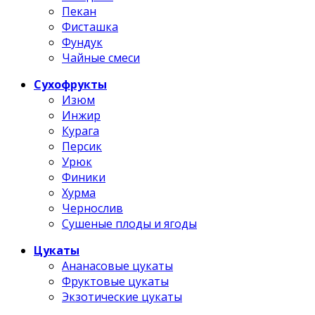
Пекан
Фисташка
Фундук
Чайные смеси
Сухофрукты
Изюм
Инжир
Курага
Персик
Урюк
Финики
Хурма
Чернослив
Сушеные плоды и ягоды
Цукаты
Ананасовые цукаты
Фруктовые цукаты
Экзотические цукаты