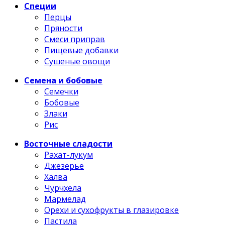
Специи
Перцы
Пряности
Смеси приправ
Пищевые добавки
Сушеные овощи
Семена и бобовые
Семечки
Бобовые
Злаки
Рис
Восточные сладости
Рахат-лукум
Джезерье
Халва
Чурчхела
Мармелад
Орехи и сухофрукты в глазировке
Пастила