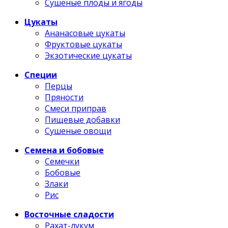
Сушеные плоды и ягоды
Цукаты
Ананасовые цукаты
Фруктовые цукаты
Экзотические цукаты
Специи
Перцы
Пряности
Смеси приправ
Пищевые добавки
Сушеные овощи
Семена и бобовые
Семечки
Бобовые
Злаки
Рис
Восточные сладости
Рахат-лукум