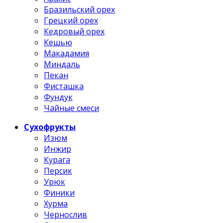
Бразильский орех
Грецкий орех
Кедровый орех
Кешью
Макадамия
Миндаль
Пекан
Фисташка
Фундук
Чайные смеси
Сухофрукты
Изюм
Инжир
Курага
Персик
Урюк
Финики
Хурма
Чернослив