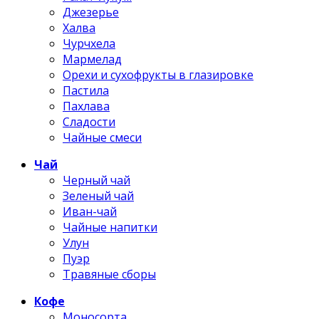
Джезерье
Халва
Чурчхела
Мармелад
Орехи и сухофрукты в глазировке
Пастила
Пахлава
Сладости
Чайные смеси
Чай
Черный чай
Зеленый чай
Иван-чай
Чайные напитки
Улун
Пуэр
Травяные сборы
Кофе
Моносорта