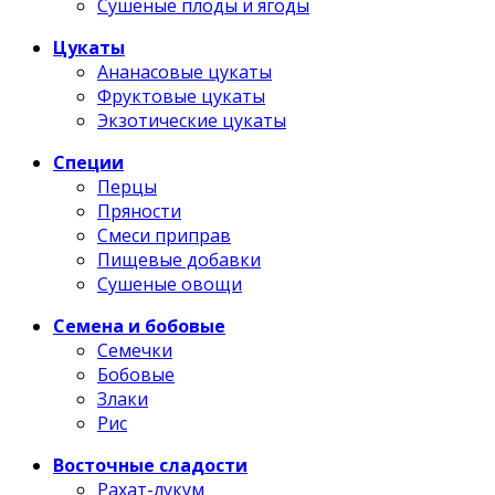
Сушеные плоды и ягоды
Цукаты
Ананасовые цукаты
Фруктовые цукаты
Экзотические цукаты
Специи
Перцы
Пряности
Смеси приправ
Пищевые добавки
Сушеные овощи
Семена и бобовые
Семечки
Бобовые
Злаки
Рис
Восточные сладости
Рахат-лукум