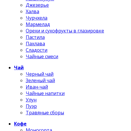
Джезерье
Халва
Чурчхела
Мармелад
Орехи и сухофрукты в глазировке
Пастила
Пахлава
Сладости
Чайные смеси
Чай
Черный чай
Зеленый чай
Иван-чай
Чайные напитки
Улун
Пуэр
Травяные сборы
Кофе
Моносорта