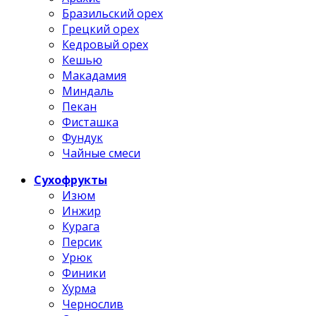
Бразильский орех
Грецкий орех
Кедровый орех
Кешью
Макадамия
Миндаль
Пекан
Фисташка
Фундук
Чайные смеси
Сухофрукты
Изюм
Инжир
Курага
Персик
Урюк
Финики
Хурма
Чернослив