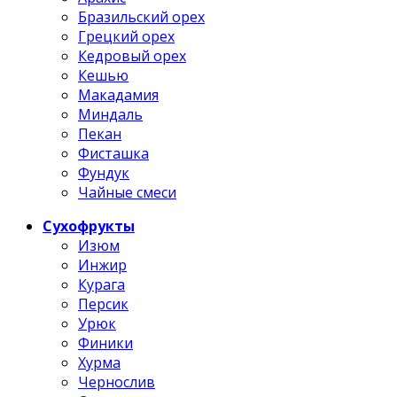
Бразильский орех
Грецкий орех
Кедровый орех
Кешью
Макадамия
Миндаль
Пекан
Фисташка
Фундук
Чайные смеси
Сухофрукты
Изюм
Инжир
Курага
Персик
Урюк
Финики
Хурма
Чернослив