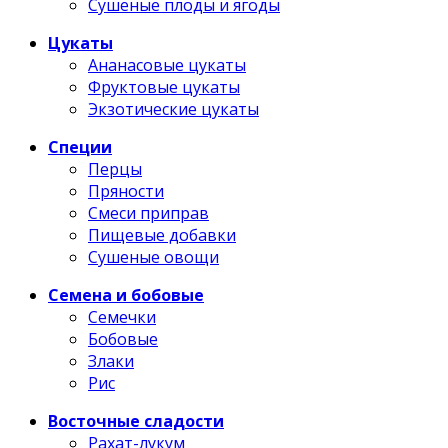
Сушеные плоды и ягоды
Цукаты
Ананасовые цукаты
Фруктовые цукаты
Экзотические цукаты
Специи
Перцы
Пряности
Смеси приправ
Пищевые добавки
Сушеные овощи
Семена и бобовые
Семечки
Бобовые
Злаки
Рис
Восточные сладости
Рахат-лукум