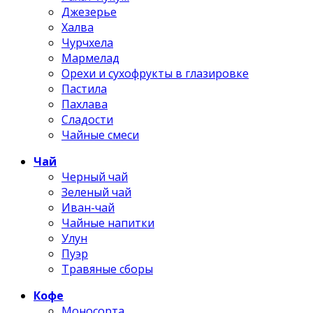
Джезерье
Халва
Чурчхела
Мармелад
Орехи и сухофрукты в глазировке
Пастила
Пахлава
Сладости
Чайные смеси
Чай
Черный чай
Зеленый чай
Иван-чай
Чайные напитки
Улун
Пуэр
Травяные сборы
Кофе
Моносорта