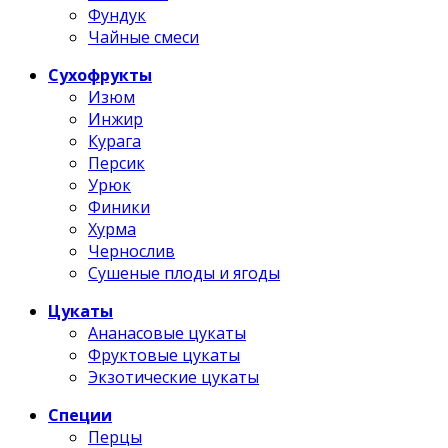
Фундук
Чайные смеси
Сухофрукты
Изюм
Инжир
Курага
Персик
Урюк
Финики
Хурма
Чернослив
Сушеные плоды и ягоды
Цукаты
Ананасовые цукаты
Фруктовые цукаты
Экзотические цукаты
Специи
Перцы