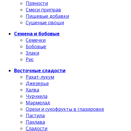
Пряности
Смеси приправ
Пищевые добавки
Сушеные овощи
Семена и бобовые
Семечки
Бобовые
Злаки
Рис
Восточные сладости
Рахат-лукум
Джезерье
Халва
Чурчхела
Мармелад
Орехи и сухофрукты в глазировке
Пастила
Пахлава
Сладости