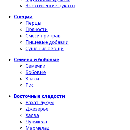
Экзотические цукаты
Специи
Перцы
Пряности
Смеси приправ
Пищевые добавки
Сушеные овощи
Семена и бобовые
Семечки
Бобовые
Злаки
Рис
Восточные сладости
Рахат-лукум
Джезерье
Халва
Чурчхела
Мармелад