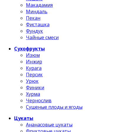
Макадамия
Миндаль
Пекан
Фисташка
Фундук
Чайные смеси
Сухофрукты
Изюм
Инжир
Курага
Персик
Урюк
Финики
Хурма
Чернослив
Сушеные плоды и ягоды
Цукаты
Ананасовые цукаты
Фруктовые цукаты