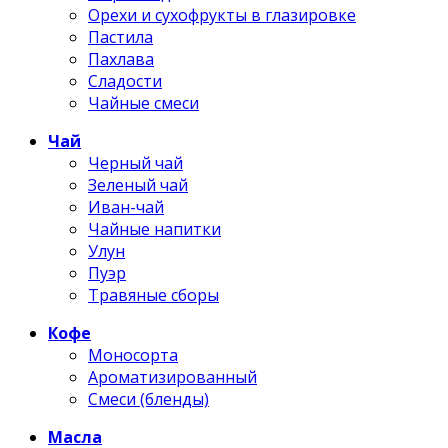
Орехи и сухофрукты в глазировке
Пастила
Пахлава
Сладости
Чайные смеси
Чай
Черный чай
Зеленый чай
Иван-чай
Чайные напитки
Улун
Пуэр
Травяные сборы
Кофе
Моносорта
Ароматизированный
Смеси (бленды)
Масла