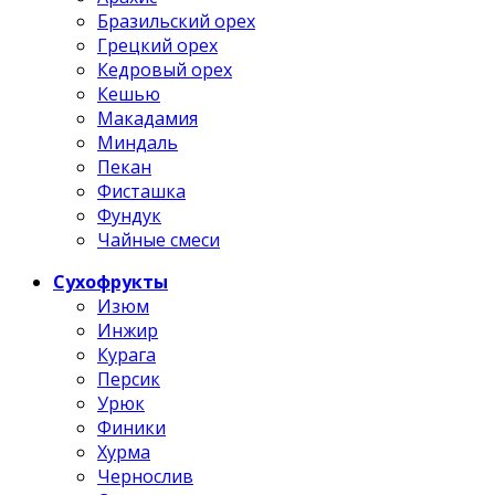
Бразильский орех
Грецкий орех
Кедровый орех
Кешью
Макадамия
Миндаль
Пекан
Фисташка
Фундук
Чайные смеси
Сухофрукты
Изюм
Инжир
Курага
Персик
Урюк
Финики
Хурма
Чернослив