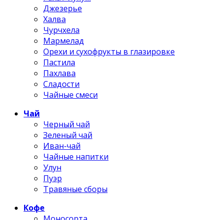
Джезерье
Халва
Чурчхела
Мармелад
Орехи и сухофрукты в глазировке
Пастила
Пахлава
Сладости
Чайные смеси
Чай
Черный чай
Зеленый чай
Иван-чай
Чайные напитки
Улун
Пуэр
Травяные сборы
Кофе
Моносорта