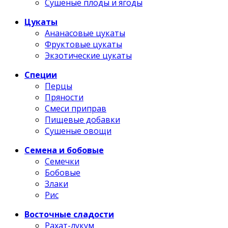
Сушеные плоды и ягоды
Цукаты
Ананасовые цукаты
Фруктовые цукаты
Экзотические цукаты
Специи
Перцы
Пряности
Смеси приправ
Пищевые добавки
Сушеные овощи
Семена и бобовые
Семечки
Бобовые
Злаки
Рис
Восточные сладости
Рахат-лукум